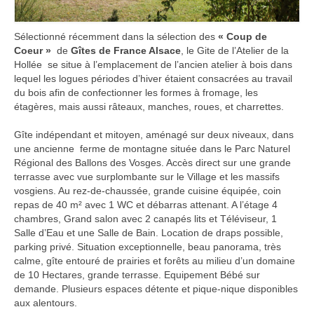
Sélectionné récemment dans la sélection des
« Coup de
Coeur »
de
Gîtes de France Alsace
, le Gite de l’Atelier de la
Hollée se situe à l’emplacement de l’ancien atelier à bois dans
lequel les logues périodes d’hiver étaient consacrées au travail
du bois afin de confectionner les formes à fromage, les
étagères, mais aussi râteaux, manches, roues, et charrettes.
Gîte indépendant et mitoyen, aménagé sur deux niveaux, dans
une ancienne ferme de montagne située dans le Parc Naturel
Régional des Ballons des Vosges. Accès direct sur une grande
terrasse avec vue surplombante sur le Village et les massifs
vosgiens. Au rez-de-chaussée, grande cuisine équipée, coin
repas de 40 m² avec 1 WC et débarras attenant. A l’étage 4
chambres, Grand salon avec 2 canapés lits et Téléviseur, 1
Salle d’Eau et une Salle de Bain. Location de draps possible,
parking privé. Situation exceptionnelle, beau panorama, très
calme, gîte entouré de prairies et forêts au milieu d’un domaine
de 10 Hectares, grande terrasse. Equipement Bébé sur
demande. Plusieurs espaces détente et pique-nique disponibles
aux alentours.