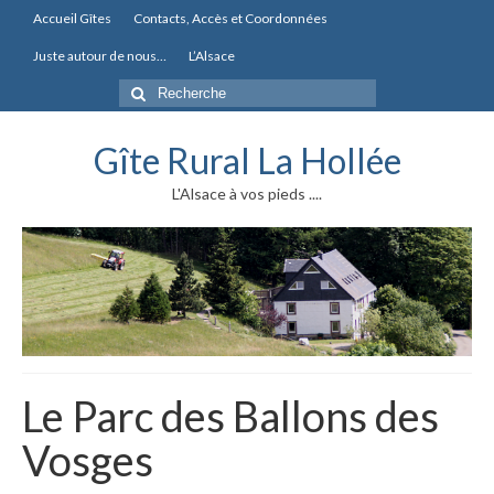
Accueil Gîtes
Contacts, Accès et Coordonnées
Juste autour de nous…
L’Alsace
Rechercher
:
Gîte Rural La Hollée
L'Alsace à vos pieds ....
Le Parc des Ballons des
Vosges